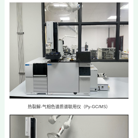
热裂解-气相色谱质谱联用仪（Py-GC/MS）