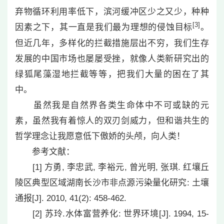
弃物循环利用率低下，滨河缓冲区少之又少，种种
[3]
因素之下，其一直是我们最为理想的侵蚀目标
。
但近几年，多样化的拦截措施层出不穷，我们生存
发展的中国市场也屡屡受挫，就像人类新研究出的
绿狐尾藻湿地拦截等等，把我们大量的困在了其
中。
虽然我是自然界各类生命体中不可或缺的元
素，虽然我有着惊人的双刃剑威力，但和谐共生的
哲学理念让我愿意低下傲娇的头颅，向人类！
参考文献：
[1] 方勇, 李忠武, 李裕元, 曾光明, 张琪. 红壤丘
陵区典型区域湖南长沙市非点源污染量化研究: 土壤
通报[J]. 2010, 41(2): 458-462.
[2] 苏玲.水体富营养化: 世界环境[J]. 1994, 15-