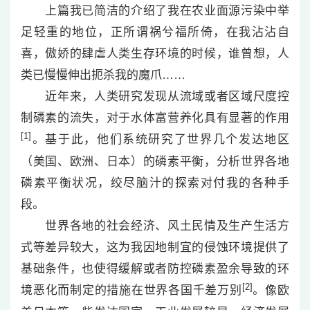
上篇我已简洁的介绍了我在农业面源污染中举
足轻重的地位，正所谓祸兮福所倚，在我沾沾自
喜，傲娇的肆虐人类生存环境的时候，谁曾想，人
类已慢慢伸出扼杀我的魔爪……
近年来，人类研究发现从流域或者区域尺度控
制磷素的流失，对于水体富营养化具有显著的作用
[1]
。基于此，他们系统研究了世界几个发达地区
（美国、欧洲、日本）的磷素平衡，分析世界各地
磷素平衡状况，绞尽脑汁的探索对付我的各种手
段。
世界各地的社会经济、风土民情及生产生活方
式等差异较大，这为我因地制宜的侵蚀环境提供了
基础条件，也使得缓解或者防控磷素盈余导致的环
[2]
境恶化而制定的措施在世界各国千差万别
。像欧