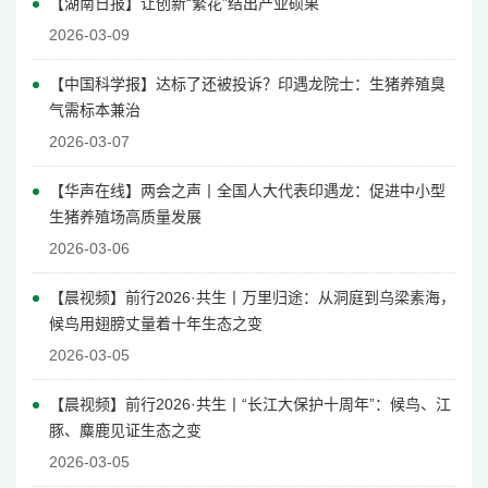
【湖南日报】让创新“繁花”结出产业硕果
2026-03-09
【中国科学报】
达标了还被投诉？印遇龙院士：生猪养殖臭
气需标本兼治
2026-03-07
【华声在线】两会之声丨全国人大代表印遇龙：促进中小型
生猪养殖场高质量发展
2026-03-06
【晨视频】前行2026·共生丨万里归途：从洞庭到乌梁素海，
候鸟用翅膀丈量着十年生态之变
2026-03-05
【晨视频】前行2026·共生丨“长江大保护十周年”：候鸟、江
豚、麋鹿见证生态之变
2026-03-05