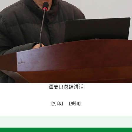
谭支良总结讲话
【
打印
】 【
关闭
】