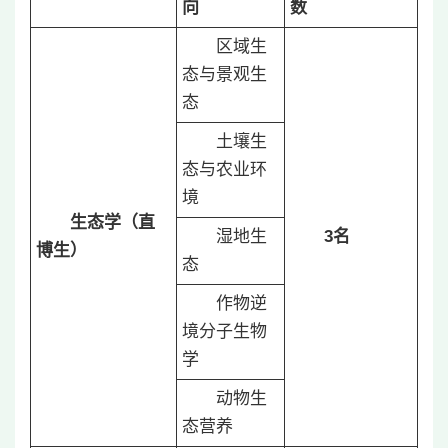
向
数
区域生
态与景观生
态
土壤生
态与农业环
境
生态学（直
湿地生
3
名
博生）
态
作物逆
境分子生物
学
动物生
态营养