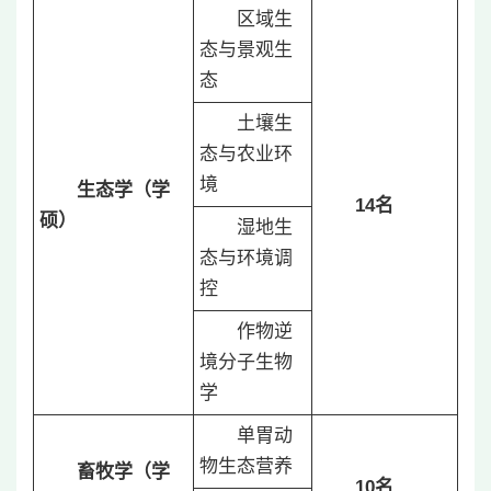
区域生
态与景观生
态
土壤生
态与农业环
境
生态学（学
14
名
硕）
湿地生
态与环境调
控
作物逆
境分子生物
学
单胃动
物生态营养
畜牧学（学
10
名